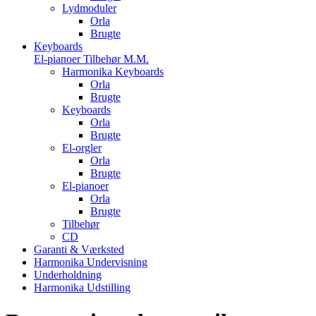
Lydmoduler
Orla
Brugte
Keyboards
El-pianoer Tilbehør M.M.
Harmonika Keyboards
Orla
Brugte
Keyboards
Orla
Brugte
El-orgler
Orla
Brugte
El-pianoer
Orla
Brugte
Tilbehør
CD
Garanti & Værksted
Harmonika Undervisning
Underholdning
Harmonika Udstilling