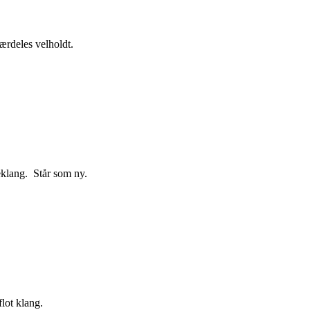
rdeles velholdt.
eklang. Står som ny.
flot klang.