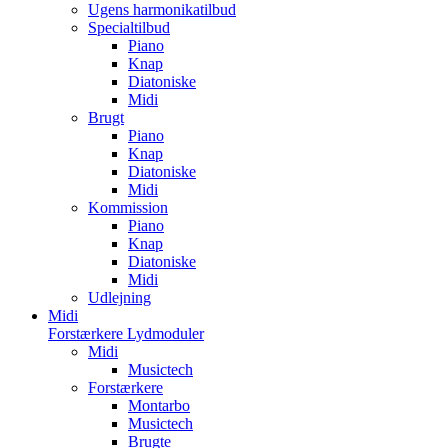
Ugens harmonikatilbud
Specialtilbud
Piano
Knap
Diatoniske
Midi
Brugt
Piano
Knap
Diatoniske
Midi
Kommission
Piano
Knap
Diatoniske
Midi
Udlejning
Midi
Forstærkere Lydmoduler
Midi
Musictech
Forstærkere
Montarbo
Musictech
Brugte