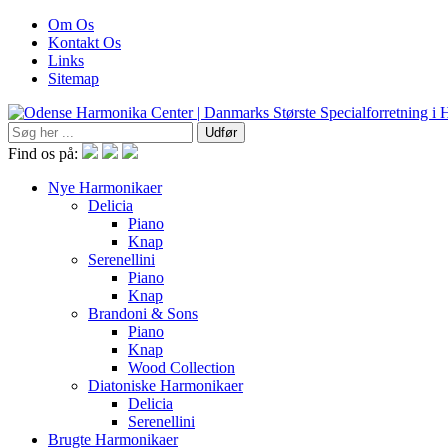
Om Os
Kontakt Os
Links
Sitemap
Find os på:
Nye Harmonikaer
Delicia
Piano
Knap
Serenellini
Piano
Knap
Brandoni & Sons
Piano
Knap
Wood Collection
Diatoniske Harmonikaer
Delicia
Serenellini
Brugte Harmonikaer