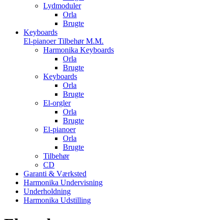
Lydmoduler
Orla
Brugte
Keyboards
El-pianoer Tilbehør M.M.
Harmonika Keyboards
Orla
Brugte
Keyboards
Orla
Brugte
El-orgler
Orla
Brugte
El-pianoer
Orla
Brugte
Tilbehør
CD
Garanti & Værksted
Harmonika Undervisning
Underholdning
Harmonika Udstilling