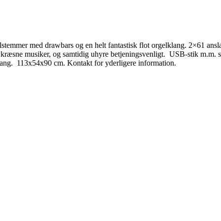
elstemmer med drawbars og en helt fantastisk flot orgelklang. 2×61 ans
est kræsne musiker, og samtidig uhyre betjeningsvenligt. USB-stik m.m. 
lang. 113x54x90 cm. Kontakt for yderligere information.