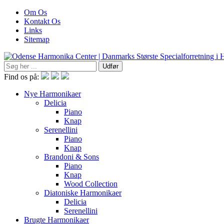
Om Os
Kontakt Os
Links
Sitemap
Find os på:
Nye Harmonikaer
Delicia
Piano
Knap
Serenellini
Piano
Knap
Brandoni & Sons
Piano
Knap
Wood Collection
Diatoniske Harmonikaer
Delicia
Serenellini
Brugte Harmonikaer