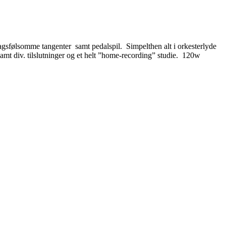
lagsfølsomme tangenter samt pedalspil. Simpelthen alt i orkesterlyde
samt div. tilslutninger og et helt ”home-recording” studie. 120w