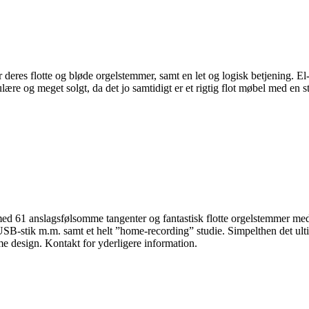
eres flotte og bløde orgelstemmer, samt en let og logisk betjening. El-
re og meget solgt, da det jo samtidigt er et rigtig flot møbel med en s
med 61 anslagsfølsomme tangenter og fantastisk flotte orgelstemmer med
 USB-stik m.m. samt et helt ”home-recording” studie. Simpelthen det ulti
me design. Kontakt for yderligere information.