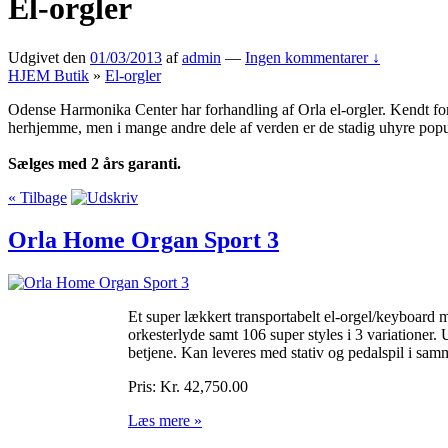
El-orgler
Udgivet den
01/03/2013
af
admin
—
Ingen kommentarer ↓
HJEM
Butik
»
El-orgler
Odense Harmonika Center har forhandling af Orla el-orgler. Kendt for d
herhjemme, men i mange andre dele af verden er de stadig uhyre populæ
Sælges med 2 års garanti.
« Tilbage
Orla Home Organ Sport 3
Et super lækkert transportabelt el-orgel/keyboard 
orkesterlyde samt 106 super styles i 3 variationer.
betjene. Kan leveres med stativ og pedalspil i sam
Pris:
Kr. 42,750.00
Læs mere »