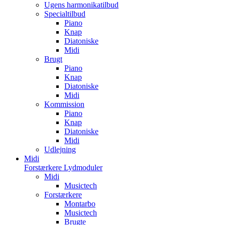
Ugens harmonikatilbud
Specialtilbud
Piano
Knap
Diatoniske
Midi
Brugt
Piano
Knap
Diatoniske
Midi
Kommission
Piano
Knap
Diatoniske
Midi
Udlejning
Midi
Forstærkere Lydmoduler
Midi
Musictech
Forstærkere
Montarbo
Musictech
Brugte