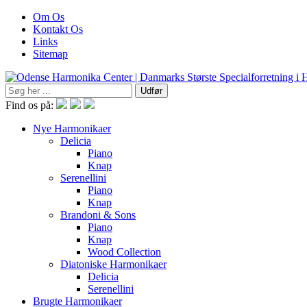
Om Os
Kontakt Os
Links
Sitemap
Find os på:
Nye Harmonikaer
Delicia
Piano
Knap
Serenellini
Piano
Knap
Brandoni & Sons
Piano
Knap
Wood Collection
Diatoniske Harmonikaer
Delicia
Serenellini
Brugte Harmonikaer