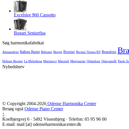
Excelsior 960 Cassotto
Bugari Seniorfisa
Søg harmonikafabrikat
Br
Brandoni
Ballone Burini
Borsini
Beltrami
Alessandrini
Bengts
Borsini Vienna K9
Paolo S
Hohner Borsini
La Melodiosa
Marinucci
Marzioli
Mengascini
Orlandoni
Ottavianelli
Nyhedsbrev
© Copyright 2004-2026
Odense Harmonika Center
Besøg også
Odense Piano Center
↑
Koelbjergvej 6 · 5492 Vissenbjerg · Telefon: 65 95 96 00
E-mail:
mail [at] odenseharmonikacenter.dk