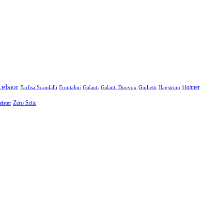
elsior
Hohner
Farfisa Scandalli
Frontalini
Hagström
Galanti
Galanti Duovox
Giulietti
ister
Zero Sette