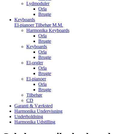
Lydmoduler
Orla
Brugte
Keyboards
El-pianoer Tilbehør M.M.
Harmonika Keyboards
Orla
Brugte
Keyboards
Orla
Brugte
El-orgler
Orla
Brugte
El-pianoer
Orla
Brugte
Tilbehør
CD
Garanti & Værksted
Harmonika Undervisning
Underholdning
Harmonika Udstilling