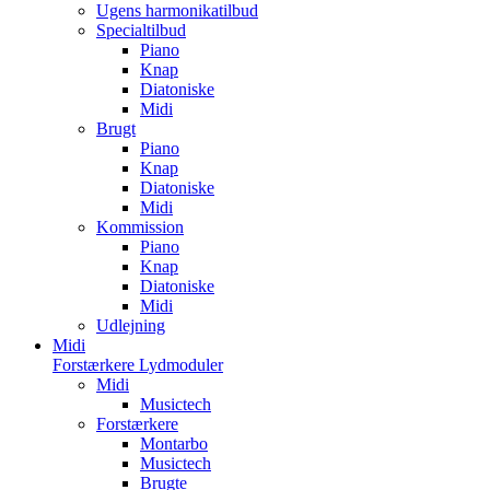
Ugens harmonikatilbud
Specialtilbud
Piano
Knap
Diatoniske
Midi
Brugt
Piano
Knap
Diatoniske
Midi
Kommission
Piano
Knap
Diatoniske
Midi
Udlejning
Midi
Forstærkere Lydmoduler
Midi
Musictech
Forstærkere
Montarbo
Musictech
Brugte