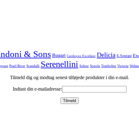
andoni & Sons
Delicia
Bugari
Exc
E-Soprani
Cordovox Excelsior
Serenellini
oprani
Scandalli
Sonola
Weltme
Pearl River
Solton
Tombolini
Victoria
Tilmeld dig og modtag senest tilføjede produkter i din e-mail.
Indtast din e-mailadresse: