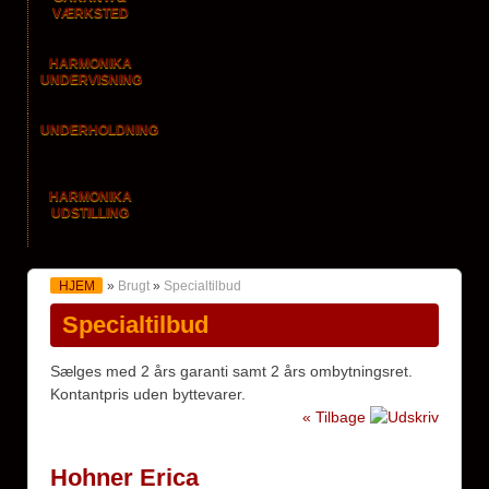
VÆRKSTED
HARMONIKA
UNDERVISNING
UNDERHOLDNING
HARMONIKA
UDSTILLING
HJEM
»
Brugt
»
Specialtilbud
Specialtilbud
Sælges med 2 års garanti samt 2 års ombytningsret.
Kontantpris uden byttevarer.
« Tilbage
Hohner Erica