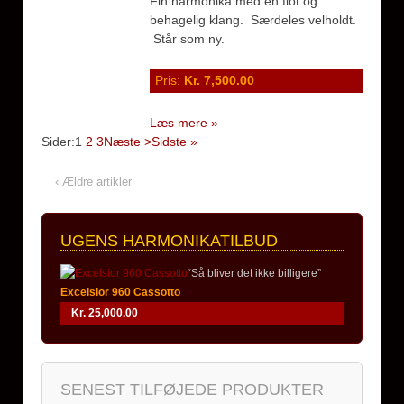
Fin harmonika med en flot og
behagelig klang. Særdeles velholdt.
Står som ny.
Pris:
Kr. 7,500.00
Læs mere »
Sider:
1
2
3
Næste >
Sidste »
‹ Ældre artikler
UGENS HARMONIKATILBUD
“Så bliver det ikke billigere”
Excelsior 960 Cassotto
Kr. 25,000.00
SENEST TILFØJEDE PRODUKTER