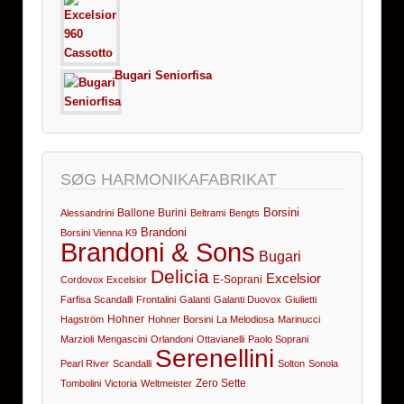
Bugari Seniorfisa
SØG HARMONIKAFABRIKAT
Borsini
Ballone Burini
Alessandrini
Beltrami
Bengts
Brandoni
Borsini Vienna K9
Brandoni & Sons
Bugari
Delicia
Excelsior
E-Soprani
Cordovox Excelsior
Farfisa Scandalli
Frontalini
Galanti
Galanti Duovox
Giulietti
Hohner
Hagström
Hohner Borsini
La Melodiosa
Marinucci
Marzioli
Mengascini
Orlandoni
Ottavianelli
Paolo Soprani
Serenellini
Pearl River
Scandalli
Solton
Sonola
Zero Sette
Tombolini
Victoria
Weltmeister