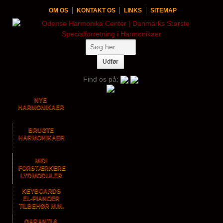
OM OS
KONTAKT OS
LINKS
SITEMAP
Find os på:
NYE
HARMONIKAER
BRUGTE
HARMONIKAER
MIDI
FORSTÆRKERE
LYDMODULER
KEYBOARDS
EL-PIANOER
TILBEHØR M.M.
GARANTI &